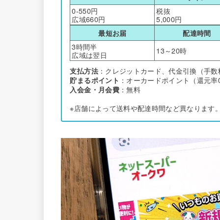
0-550円
税抜
広域660円
5,000円
最短お届
配達時間
3時間半
13～20時
広域は翌日
支払方法
：クレジットカード、代金引換（手数
貯まるポイント
：オーカードポイント（還元率0
入会金・月会費
：無料
※店舗によって送料や配達時間など異なります