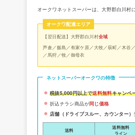
オークワネットスーパーは、大野郡白川村
オークワ配達エリア
【翌日配送】大野郡白川村
全域
芦倉／飯島／有家ケ原／大牧／荻町／木谷
／馬狩／牧／御母衣
ネットスーパーオークワの特徴
税抜5,000円以上で
送料無料
キャンペ
折込チラシ商品が
同じ価格
店舗（ドライブスルー、カウンター）
送料無料
送料
ライン