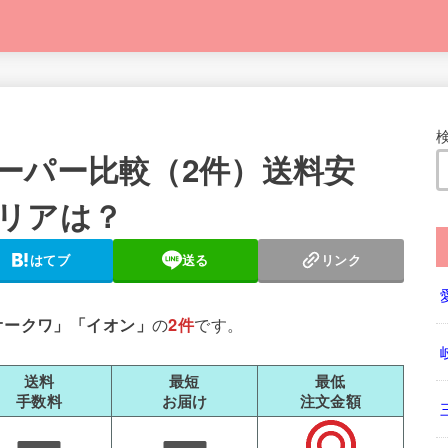
ーパー比較（2件）送料安
リアは？
はてブ
送る
リンク
オークワ」
「イオン」
の
2件
です。
送料
最短
最低
手数料
お届け
注文金額