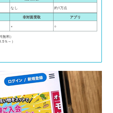
なし
約1万点
非対面受取
アプリ
×
○
料無料）
.5％～）
。