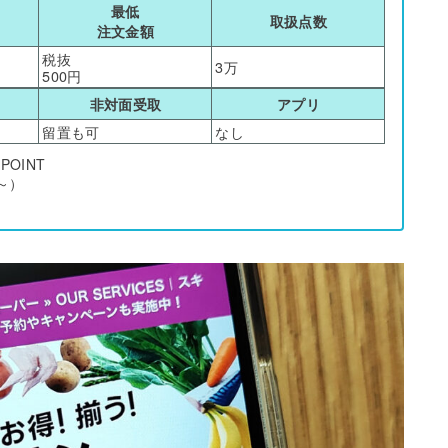
最低
取扱点数
注文金額
税抜
3万
500円
非対面受取
アプリ
留置も可
なし
OINT
％～）