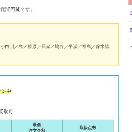
に配送可能です。
／小白川／島／椿原／長瀬／鳩谷／平瀬／福島／保木脇
ーン中
受取可
最低
取扱点数
注文金額