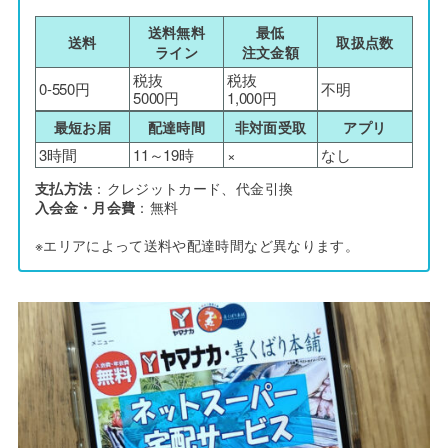
送料無料
最低
送料
取扱点数
ライン
注文金額
税抜
税抜
0-550円
不明
5000円
1,000円
最短お届
配達時間
非対面受取
アプリ
3時間
11～19時
×
なし
支払方法
：クレジットカード、代金引換
入会金・月会費
：無料
※エリアによって送料や配達時間など異なります。