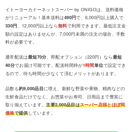
イトーヨーカドーネットスーパー by ONIGOは、送料価格
がリニューアル！基本送料は
490円
で、6,000円以上購入で
330円
、12,000円以上なら
無料
で利用できます。最低注文金
額の設定はありませんが、7,000円未満の注文の場合、手数
料が必要です。
通常配送は
最短70分
、即配オプション（220円）なら
最短
40分
でお届け可能です。配送時間枠が
1時間
単位
で設定でき
るので、待ち時間が少なくて済むメリットがあります。
品数も
約9,000品目
に増え、新鮮な野菜や果物、精肉などの
生鮮食品だけでなく、お惣菜やお寿司、日用品まで豊富に
取り揃えています。
主要2,000品目は
スーパー店頭とほぼ同
価格
で提供
しています。