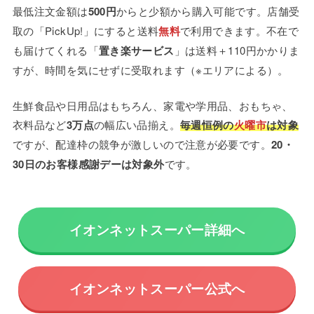
最低注文金額は
500円
からと少額から購入可能です。店舗受
取の「PickUp!」にすると送料
無料
で利用できます。不在で
も届けてくれる「
置き楽サービス
」は送料＋110円かかりま
すが、時間を気にせずに受取れます（※エリアによる）。
生鮮食品や日用品はもちろん、家電や学用品、おもちゃ、
衣料品など
3万点
の幅広い品揃え。
毎週恒例の
火曜市
は対象
ですが、配達枠の競争が激しいので注意が必要です。
20・
30日のお客様感謝デーは対象外
です。
イオンネットスーパー詳細へ
イオンネットスーパー公式へ