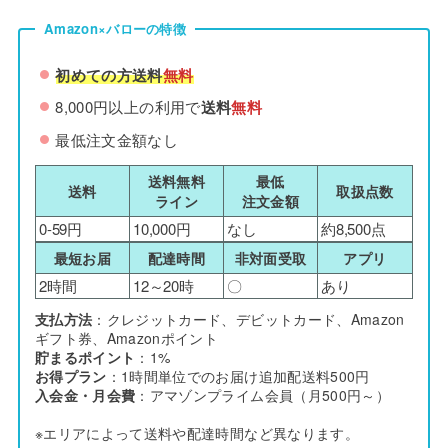
Amazon×バローの特徴
初めての方送料
無料
8,000円以上の利用で
送料
無料
最低注文金額なし
送料無料
最低
送料
取扱点数
ライン
注文金額
0-59円
10,000円
なし
約8,500点
最短お届
配達時間
非対面受取
アプリ
2時間
12～20時
〇
あり
支払方法
：クレジットカード、デビットカード、Amazon
ギフト券、Amazonポイント
貯まるポイント
：1%
お得プラン
：1時間単位でのお届け追加配送料500円
入会金・月会費
：アマゾンプライム会員（月500円～）
※エリアによって送料や配達時間など異なります。