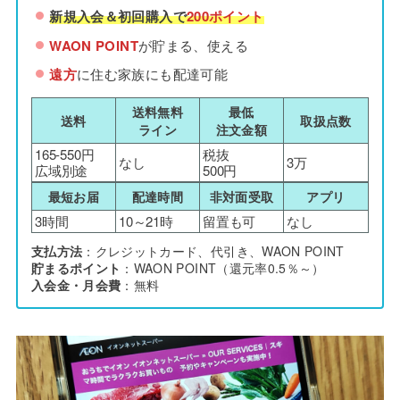
新規入会＆初回購入で
200ポイント
WAON POINT
が貯まる、使える
遠方
に住む家族にも配達可能
送料無料
最低
送料
取扱点数
ライン
注文金額
165-550円
税抜
なし
3万
広域別途
500円
最短お届
配達時間
非対面受取
アプリ
3時間
10～21時
留置も可
なし
支払方法
：クレジットカード、代引き、WAON POINT
貯まるポイント
：WAON POINT（還元率0.5％～）
入会金・月会費
：無料