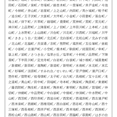
田町／石田町／泉町／市場町／銀杏木町／一里塚町／井戸金町／今池
町／今林町／井山町／岩屋町／上之山町／内田町／馬ケ城町／蛭子町
／追分町／王子沢町／大坂町／大坪町／小金町／小田妻町／落合町／
海上町／掛下町／片草町／鐘場町／鹿乗町／窯神町／窯町／窯元町／
神川町／上品野町／上陣屋町／上ノ切町／上半田川町／上本町／上松
山町／上水野町／上山路町／川合町／川北町／川西町／川端町／川平
町／ききょう台／北浦町／北丘町／北白坂町／北松山町／北みずの坂
／北山町／北脇町／共栄通／京町／熊野町／蔵所町／五位塚町／效範
町／小坂町／古瀬戸町／小空町／瘤木町／駒前町／紺屋田町／幸町／
坂上町／栄町／さつき台／塩草が丘／塩草町／十軒町／品野町／下陣
屋町／下半田川町／定光寺町／白岩町／白坂町／城ケ根町／城屋敷町
／新郷町／新田町／進陶町／新道町／新明町／水南町／水北町／末広
町／杉塚町／須原町／すみれ台／せいれい町／背戸側町／瀬戸口町／
惣作町／曽野町／祖母懐町／太子町／台六町／高根町／宝ケ丘町／滝
之湯町／凧山町／田中町／田端町／寺本町／陶栄町／陶原町／東郷町
／藤四郎町／陶生町／道泉町／陶本町／東明町／鳥原町／苗場町／仲
切町／仲郷町／中品野町／中白坂町／中畑町／仲洞町／中水野町／中
山町／西茨町／西印所町／西追分町／西窯町／西蔵所町／西古瀬戸町
／西米泉町／西郷町／西権現町／西白坂町／西谷町／西寺山町／西十
三塚町／西長根町／西拝戸町／西原町／西本地町／西本町／西洞町／
西松山町／西山路町／西山町／西吉田町／西脇町／萩殿町／はぎの台