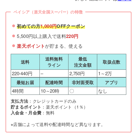
ベイシア（楽天全国スーパー）の特徴
初めての方
1,000円
OFFクーポン
5,500円以上購入で送料
220円
楽天ポイント
が貯まる、使える
送料無料
最低
送料
取扱点数
ライン
注文金額
220-440円
–
2,750円
1～2万
最短お届
配達時間
非対面受取
アプリ
4時間
10～20時
〇
なし
支払方法
：クレジットカードのみ
貯まるポイント
：楽天ポイント（1％）
入会金・月会費
：無料
※店舗によって送料や配達時間など異なります。