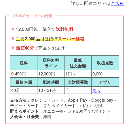
詳しい配達エリアは
こちら
ONIGOオニゴーの特徴
12,000円以上購入で
送料無料
主要
2,000品目
はほぼ
スーパー価格
最短40分
で商品をお届け
送料無料
最低
送料
取扱点数
ライン
注文金額
0-490円
12,000円
1円～
9,000
最短お届
配達時間
非対面受取
アプリ
40分
10～21時
〇
あり
支払方法
：クレジットカード、Apple Pay・Google pay・
デビットカード・プリペイドカード、d払い、現金
貯まるポイント
：オニゴ―ポイント200円で1ポイント
入会金・月会費
：無料