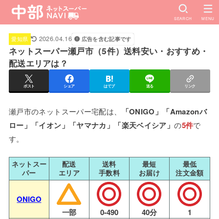
SEARCH
MENU
2026.04.16
広告を含む記事です
愛知県
ネットスーパー瀬戸市（5件）送料安い・おすすめ・
配送エリアは？
ポスト
シェア
はてブ
送る
リンク
瀬戸市のネットスーパー宅配は、
「ONIGO」「Amazonバ
ロー」「イオン」「ヤマナカ」「楽天ベイシア」
の
5件
で
す。
ネットスー
配送
送料
最短
最低
パー
エリア
手数料
お届け
注文金額
ONIGO
一部
0-490
40分
1