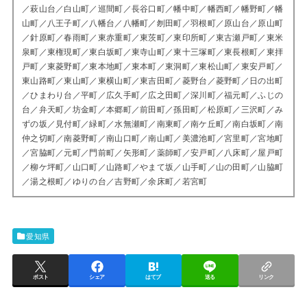
／萩山台／白山町／巡間町／長谷口町／幡中町／幡西町／幡野町／幡
山町／八王子町／八幡台／八幡町／刎田町／羽根町／原山台／原山町
／針原町／春雨町／東赤重町／東茨町／東印所町／東古瀬戸町／東米
泉町／東権現町／東白坂町／東寺山町／東十三塚町／東長根町／東拝
戸町／東菱野町／東本地町／東本町／東洞町／東松山町／東安戸町／
東山路町／東山町／東横山町／東吉田町／菱野台／菱野町／日の出町
／ひまわり台／平町／広久手町／広之田町／深川町／福元町／ふじの
台／弁天町／坊金町／本郷町／前田町／孫田町／松原町／三沢町／み
ずの坂／見付町／緑町／水無瀬町／南東町／南ケ丘町／南白坂町／南
仲之切町／南菱野町／南山口町／南山町／美濃池町／宮里町／宮地町
／宮脇町／元町／門前町／矢形町／薬師町／安戸町／八床町／屋戸町
／柳ケ坪町／山口町／山路町／やまて坂／山手町／山の田町／山脇町
／湯之根町／ゆりの台／吉野町／余床町／若宮町
愛知県
ポスト
シェア
はてブ
送る
リンク