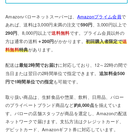
Amazonバローネットスーパーは、
Amazonプライム会員
で
あれば、送料は3,000円未満の注文で
590円
、3,000円以上で
290円
、8,000円以上で
送料無料
です。プライム会員以外の
方は通常の送料
＋200円
がかかります。
初回購入者限定で
送
料無料
特典
があります。
配送は
最短2時間でお届け
に対応しており、12～22時の間で
当日または翌日の2時間単位で指定できます。
追加料金500
円で1時間単位での指定
も可能です。
取り扱い商品は、生鮮食品や惣菜、飲料、日用品、バロー
のプライベートブランド商品など
約8,000点
を揃えていま
す。バローの店舗スタッフが商品を選定し、Amazonの配送
ネットワークで届けます。支払方法はクレジットカード、
デビットカード、Amazonギフト券に対応しています。