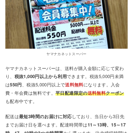
ヤマナカネットスーパー
ヤマナカネットスーパーは、送料が購入金額に応じて変わ
り、
税抜1,000円以上から利用
できます。税抜5,000円未満
は
550円
、税抜5,000円以上で
送料無料
になります。入会
費・年会費は無料です。
平日配達限定の
送料無料
クーポン
も配布中です。
配送は
最短3時間のお届けに対応
しており、当日から3日先
までお届け日を選べます。配達時間帯は
11～13時、15～17
時、17～19時の3つの時間帯
から選べます。注文締切時間は