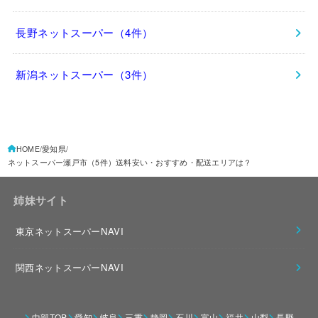
長野ネットスーパー（4件）
新潟ネットスーパー（3件）
HOME
愛知県
ネットスーパー瀬戸市（5件）送料安い・おすすめ・配送エリアは？
姉妹サイト
東京ネットスーパーNAVI
関西ネットスーパーNAVI
中部TOP
愛知
岐阜
三重
静岡
石川
富山
福井
山梨
長野