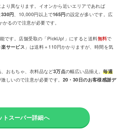
により異なります。イオンから近いエリアであれば
は
330円
、10,000円以上で
165円
の設定が多いです。広
程度かかるので注意が必要です。
です。店舗受取の「PickUp!」にすると送料
無料
で
き楽サービス
」は送料＋110円かかりますが、時間を気
品、おもちゃ、衣料品など
3万点
の幅広い品揃え。
毎週
が激しいので注意が必要です。
20・30日のお客様感謝デ
ットスーパー詳細へ