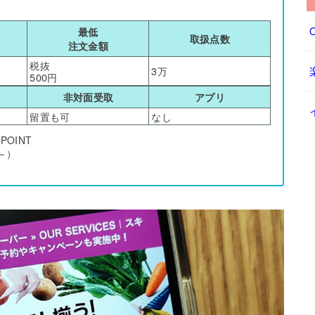
最低
取扱点数
注文金額
税抜
3万
500円
非対面受取
アプリ
留置も可
なし
OINT
％～）