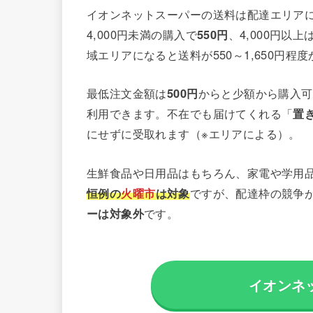
イオンネットスーパーの送料は配達エリア
4,000円未満の購入で
550円
、4,000円以上
域エリアになると送料が550～1,650円
最低注文金額は
500円
からと少額から購入可能
利用できます。不在でも届けてくれる「
置
にせずに受取れます（※エリアによる）。
生鮮食品や日用品はもちろん、家電や学用
恒例の
火曜市
は対象
ですが、配達枠の競争
ーは対象外
です。
イオンネ