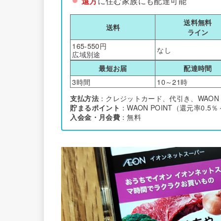
遠方
に住む家族にも配達可能
送料無料
送料
ライン
165-550円
なし
広域別途
最短お届
配達時間
3時間
10～21時
支払方法
：クレジットカード、代引き、WAON P
貯まるポイント
：WAON POINT（還元率0.5
入会金・月会費
：無料